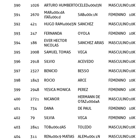
390
1026
ARTURO HUMBERTO
CELEDu00d3N
MASCULINO
10KM
MARu00cdA
391
2670
SABu00c1N
FEMENINO
10KM
ITATu00cd
392
421
HUGO RAMu00d3N
SANCHEZ
MASCULINO
10KM
393
247
FERNANDA
OYOLA
FEMENINO
10KM
EVER HECTOR
394
186
SANCHEZ ARIAS
MASCULINO
10KM
NICOLAS
395
2008
SAMUEL TOMAS
VEGA
MASCULINO
10KM
396
2918
SILVIO
ACEVEDO
MASCULINO
10KM
397
2327
BENICIO
BESSO
MASCULINO
10KM
398
1843
ROCIO
ARCE
FEMENINO
10KM
399
2948
YESICA MONICA
PEREZ
FEMENINO
10KM
HERMANN DE
400
2721
NICANOR
MASCULINO
10KM
OTAZu00daA
401
734
DANA
DE PAUL
FEMENINO
10KM
402
79
SILVIA
VEGA
FEMENINO
10KM
403
2841
TOBu00cdAS
TOLEDO
MASCULINO
10KM
404
311
RENu00c9 MATIAS
ALEMu00c1N
MASCULINO
10KM