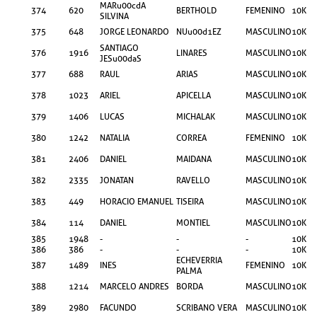
MARu00cdA
374
620
BERTHOLD
FEMENINO
10KM
SILVINA
375
648
JORGE LEONARDO
NUu00d1EZ
MASCULINO
10KM
SANTIAGO
376
1916
LINARES
MASCULINO
10KM
JESu00daS
377
688
RAUL
ARIAS
MASCULINO
10KM
378
1023
ARIEL
APICELLA
MASCULINO
10KM
379
1406
LUCAS
MICHALAK
MASCULINO
10KM
380
1242
NATALIA
CORREA
FEMENINO
10KM
381
2406
DANIEL
MAIDANA
MASCULINO
10KM
382
2335
JONATAN
RAVELLO
MASCULINO
10KM
383
449
HORACIO EMANUEL
TISEIRA
MASCULINO
10KM
384
114
DANIEL
MONTIEL
MASCULINO
10KM
385
1948
-
-
-
10KM
386
386
-
-
-
10KM
ECHEVERRIA
387
1489
INES
FEMENINO
10KM
PALMA
388
1214
MARCELO ANDRES
BORDA
MASCULINO
10KM
389
2980
FACUNDO
SCRIBANO VERA
MASCULINO
10KM