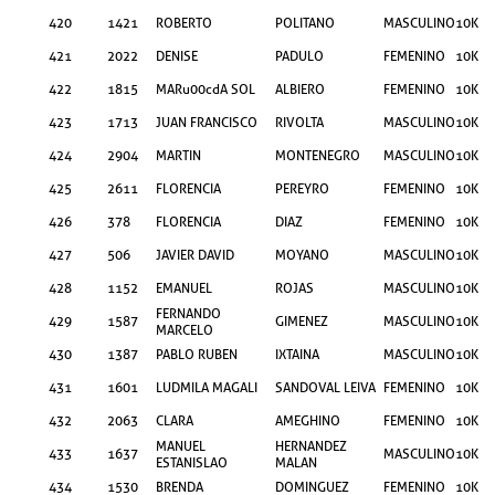
420
1421
ROBERTO
POLITANO
MASCULINO
10KM
421
2022
DENISE
PADULO
FEMENINO
10KM
422
1815
MARu00cdA SOL
ALBIERO
FEMENINO
10KM
423
1713
JUAN FRANCISCO
RIVOLTA
MASCULINO
10KM
424
2904
MARTIN
MONTENEGRO
MASCULINO
10KM
425
2611
FLORENCIA
PEREYRO
FEMENINO
10KM
426
378
FLORENCIA
DIAZ
FEMENINO
10KM
427
506
JAVIER DAVID
MOYANO
MASCULINO
10KM
428
1152
EMANUEL
ROJAS
MASCULINO
10KM
FERNANDO
429
1587
GIMENEZ
MASCULINO
10KM
MARCELO
430
1387
PABLO RUBEN
IXTAINA
MASCULINO
10KM
431
1601
LUDMILA MAGALI
SANDOVAL LEIVA
FEMENINO
10KM
432
2063
CLARA
AMEGHINO
FEMENINO
10KM
MANUEL
HERNANDEZ
433
1637
MASCULINO
10KM
ESTANISLAO
MALAN
434
1530
BRENDA
DOMINGUEZ
FEMENINO
10KM