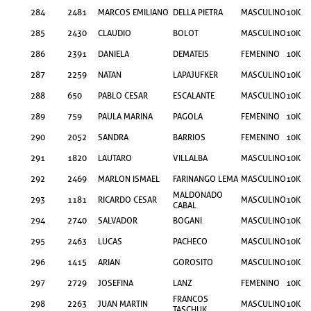
284
2481
MARCOS EMILIANO
DELLA PIETRA
MASCULINO
10KM
285
2430
CLAUDIO
BOLOT
MASCULINO
10KM
286
2391
DANIELA
DEMATEIS
FEMENINO
10KM
287
2259
NATAN
LAPAJUFKER
MASCULINO
10KM
288
650
PABLO CESAR
ESCALANTE
MASCULINO
10KM
289
759
PAULA MARINA
PAGOLA
FEMENINO
10KM
290
2052
SANDRA
BARRIOS
FEMENINO
10KM
291
1820
LAUTARO
VILLALBA
MASCULINO
10KM
292
2469
MARLON ISMAEL
FARINANGO LEMA
MASCULINO
10KM
MALDONADO
293
1181
RICARDO CESAR
MASCULINO
10KM
CABAL
294
2740
SALVADOR
BOGANI
MASCULINO
10KM
295
2463
LUCAS
PACHECO
MASCULINO
10KM
296
1415
ARIAN
GOROSITO
MASCULINO
10KM
297
2729
JOSEFINA
LANZ
FEMENINO
10KM
FRANCOS
298
2263
JUAN MARTIN
MASCULINO
10KM
TASCHUK