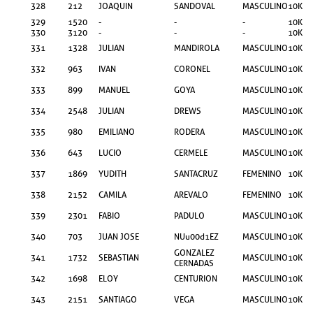
328
212
JOAQUIN
SANDOVAL
MASCULINO
10KM
329
1520
-
-
-
10KM
330
3120
-
-
-
10KM
331
1328
JULIAN
MANDIROLA
MASCULINO
10KM
332
963
IVAN
CORONEL
MASCULINO
10KM
333
899
MANUEL
GOYA
MASCULINO
10KM
334
2548
JULIAN
DREWS
MASCULINO
10KM
335
980
EMILIANO
RODERA
MASCULINO
10KM
336
643
LUCIO
CERMELE
MASCULINO
10KM
337
1869
YUDITH
SANTACRUZ
FEMENINO
10KM
338
2152
CAMILA
AREVALO
FEMENINO
10KM
339
2301
FABIO
PADULO
MASCULINO
10KM
340
703
JUAN JOSE
NUu00d1EZ
MASCULINO
10KM
GONZALEZ
341
1732
SEBASTIAN
MASCULINO
10KM
CERNADAS
342
1698
ELOY
CENTURION
MASCULINO
10KM
343
2151
SANTIAGO
VEGA
MASCULINO
10KM