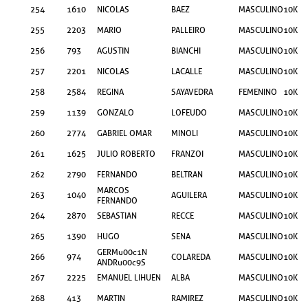
254
1610
NICOLAS
BAEZ
MASCULINO
10KM
255
2203
MARIO
PALLEIRO
MASCULINO
10KM
256
793
AGUSTIN
BIANCHI
MASCULINO
10KM
257
2201
NICOLAS
LACALLE
MASCULINO
10KM
258
2584
REGINA
SAYAVEDRA
FEMENINO
10KM
259
1139
GONZALO
LOFEUDO
MASCULINO
10KM
260
2774
GABRIEL OMAR
MINOLI
MASCULINO
10KM
261
1625
JULIO ROBERTO
FRANZOI
MASCULINO
10KM
262
2790
FERNANDO
BELTRAN
MASCULINO
10KM
MARCOS
263
1040
AGUILERA
MASCULINO
10KM
FERNANDO
264
2870
SEBASTIAN
RECCE
MASCULINO
10KM
265
1390
HUGO
SENA
MASCULINO
10KM
GERMu00c1N
266
974
COLAREDA
MASCULINO
10KM
ANDRu00c9S
267
2225
EMANUEL LIHUEN
ALBA
MASCULINO
10KM
268
413
MARTIN
RAMIREZ
MASCULINO
10KM