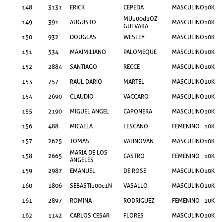
148
3131
ERICK
CEPEDA
MASCULINO
10KM
MUu00d1OZ
149
391
AUGUSTO
MASCULINO
10KM
GUEVARA
150
932
DOUGLAS
WESLEY
MASCULINO
10KM
151
534
MAXIMILIANO
PALOMEQUE
MASCULINO
10KM
152
2884
SANTIAGO
RECCE
MASCULINO
10KM
153
757
RAUL DARIO
MARTEL
MASCULINO
10KM
154
2690
CLAUDIO
VACCARO
MASCULINO
10KM
155
2190
MIGUEL ANGEL
CAPONERA
MASCULINO
10KM
156
488
MICAELA
LESCANO
FEMENINO
10KM
157
2625
TOMAS
VAHNOVAN
MASCULINO
10KM
MARIA DE LOS
158
2665
CASTRO
FEMENINO
10KM
ANGELES
159
2987
EMANUEL
DE ROSE
MASCULINO
10KM
160
1806
SEBASTIu00c1N
VASALLO
MASCULINO
10KM
161
2897
ROMINA
RODRIGUEZ
FEMENINO
10KM
162
1142
CARLOS CESAR
FLORES
MASCULINO
10KM