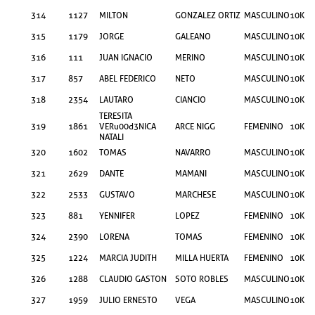
314
1127
MILTON
GONZALEZ ORTIZ
MASCULINO
10KM
315
1179
JORGE
GALEANO
MASCULINO
10KM
316
111
JUAN IGNACIO
MERINO
MASCULINO
10KM
317
857
ABEL FEDERICO
NETO
MASCULINO
10KM
318
2354
LAUTARO
CIANCIO
MASCULINO
10KM
TERESITA
319
1861
VERu00d3NICA
ARCE NIGG
FEMENINO
10KM
NATALI
320
1602
TOMAS
NAVARRO
MASCULINO
10KM
321
2629
DANTE
MAMANI
MASCULINO
10KM
322
2533
GUSTAVO
MARCHESE
MASCULINO
10KM
323
881
YENNIFER
LOPEZ
FEMENINO
10KM
324
2390
LORENA
TOMAS
FEMENINO
10KM
325
1224
MARCIA JUDITH
MILLA HUERTA
FEMENINO
10KM
326
1288
CLAUDIO GASTON
SOTO ROBLES
MASCULINO
10KM
327
1959
JULIO ERNESTO
VEGA
MASCULINO
10KM