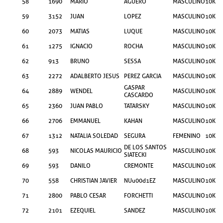
58
1690
MARIO
AGUERO
MASCULINO
10KM
59
3152
JUAN
LOPEZ
MASCULINO
10KM
60
2073
MATIAS
LUQUE
MASCULINO
10KM
61
1275
IGNACIO
ROCHA
MASCULINO
10KM
62
913
BRUNO
SESSA
MASCULINO
10KM
63
2272
ADALBERTO JESUS
PEREZ GARCIA
MASCULINO
10KM
GASPAR
64
2889
WENDEL
MASCULINO
10KM
CASCARDO
65
2360
JUAN PABLO
TATARSKY
MASCULINO
10KM
66
2706
EMMANUEL
KAHAN
MASCULINO
10KM
67
1312
NATALIA SOLEDAD
SEGURA
FEMENINO
10KM
DE LOS SANTOS
68
593
NICOLAS MAURICIO
MASCULINO
10KM
SIATECKI
69
593
DANILO
CREMONTE
MASCULINO
10KM
70
558
CHRISTIAN JAVIER
NUu00d1EZ
MASCULINO
10KM
71
2800
PABLO CESAR
FORCHETTI
MASCULINO
10KM
72
2101
EZEQUIEL
SANDEZ
MASCULINO
10KM