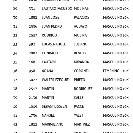
29
331
LAUTARO FACUBDO
MOLINAS
MASCULINO
10KM
30
1882
JUAN JOSE
PALACIOS
MASCULINO
10KM
31
2536
JUAN PEDRO
AGUAYO
MASCULINO
10KM
32
2537
RODRIGO
MOLINA
MASCULINO
10KM
33
392
LUCAS NAHUEL
JULIANO
MASCULINO
10KM
34
2807
CONRADO
BENITEZ
MASCULINO
10KM
35
168
LAUTARO
MIRANDA
MASCULINO
10KM
36
958
XOANA
CORONEL
FEMENINO
10KM
37
3027
WALTER EZEQUIEL
PRIETO
MASCULINO
10KM
38
2517
MARTIN
RODRIGUEZ
MASCULINO
10KM
39
2136
MARTIN
CALLE
MASCULINO
10KM
40
1049
SEBASTIu00c1N
PACCE
MASCULINO
10KM
41
1736
NAHUEL
YALET
MASCULINO
10KM
42
1822
MAXIMILIANO
MARTINEZ
MASCULINO
10KM