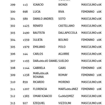
299
113
IGNACIO
BIONDI
MASCULINO
10KM
300
698
LUCIA
RIVA
FEMENINO
10KM
301
589
DANILO ANDRES
SOTO
MASCULINO
10KM
302
1425
RENATO
CASTELLANO
MASCULINO
10KM
303
2490
BAUTISTA
DALLAPICCOLA
MASCULINO
10KM
304
1559
JULIETA
BOLINO
FEMENINO
10KM
305
1979
EMILIANO
POLO
MASCULINO
10KM
306
144
CARLOS
AGUIRRE
MASCULINO
10KM
307
1193
DARu00cdO DANIEL
SUELDO
MASCULINO
10KM
308
1144
GABRIELA
GAIAS
FEMENINO
10KM
MARu00cdA
309
1238
ROMAY
FEMENINO
10KM
ROXANA
310
859
RICARDO
MORENO
MASCULINO
10KM
311
1207
FLORENCIA
MARTu00cdNEZ
FEMENINO
10KM
312
1383
OMAR IGNACIO
Gu00d3MEZ
MASCULINO
10KM
313
927
EZEQUIEL
VIZZOLINI
MASCULINO
10KM