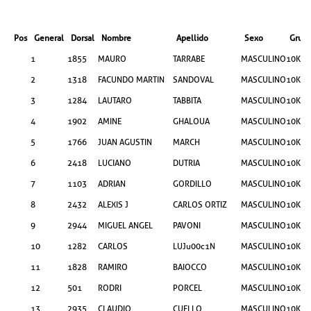
Pos
General
Dorsal
Nombre
Apellido
Sexo
Grup
1
1855
MAURO
TARRABE
MASCULINO
10KM
2
1318
FACUNDO MARTIN
SANDOVAL
MASCULINO
10KM
3
1284
LAUTARO
TABBITA
MASCULINO
10KM
4
1902
AMINE
GHALOUA
MASCULINO
10KM
5
1766
JUAN AGUSTIN
MARCH
MASCULINO
10KM
6
2418
LUCIANO
DUTRIA
MASCULINO
10KM
7
1103
ADRIAN
GORDILLO
MASCULINO
10KM
8
2432
ALEXIS J
CARLOS ORTIZ
MASCULINO
10KM
9
2944
MIGUEL ANGEL
PAVONI
MASCULINO
10KM
10
1282
CARLOS
LUJu00c1N
MASCULINO
10KM
11
1828
RAMIRO
BAIOCCO
MASCULINO
10KM
12
501
RODRI
PORCEL
MASCULINO
10KM
13
2935
CLAUDIO
CUELLO
MASCULINO
10KM