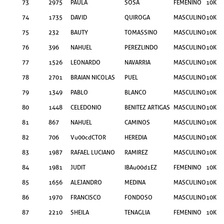
73
2975
PAULA
SOSA
FEMENINO
10KM
74
1735
DAVID
QUIROGA
MASCULINO
10KM
75
232
BAUTY
TOMASSINO
MASCULINO
10KM
76
396
NAHUEL
PEREZLINDO
MASCULINO
10KM
77
1526
LEONARDO
NAVARRIA
MASCULINO
10KM
78
2701
BRAIAN NICOLAS
PUEL
MASCULINO
10KM
79
1349
PABLO
BLANCO
MASCULINO
10KM
80
1448
CELEDONIO
BENITEZ ARTIGAS
MASCULINO
10KM
81
867
NAHUEL
CAMINOS
MASCULINO
10KM
82
706
Vu00cdCTOR
HEREDIA
MASCULINO
10KM
83
1987
RAFAEL LUCIANO
RAMIREZ
MASCULINO
10KM
84
1981
JUDIT
IBAu00d1EZ
FEMENINO
10KM
85
1656
ALEJANDRO
MEDINA
MASCULINO
10KM
86
1970
FRANCISCO
FONDOSO
MASCULINO
10KM
87
2210
SHEILA
TENAGLIA
FEMENINO
10KM