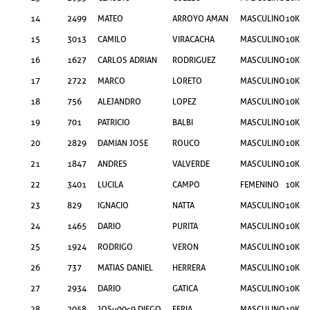
14
2499
MATEO
ARROYO AMAN
MASCULINO
10KM
15
3013
CAMILO
VIRACACHA
MASCULINO
10KM
16
1627
CARLOS ADRIAN
RODRIGUEZ
MASCULINO
10KM
17
2722
MARCO
LORETO
MASCULINO
10KM
18
756
ALEJANDRO
LOPEZ
MASCULINO
10KM
19
701
PATRICIO
BALBI
MASCULINO
10KM
20
2829
DAMIAN JOSE
ROUCO
MASCULINO
10KM
21
1847
ANDRES
VALVERDE
MASCULINO
10KM
22
3401
LUCILA
CAMPO
FEMENINO
10KM
23
829
IGNACIO
NATTA
MASCULINO
10KM
24
1465
DARIO
PURITA
MASCULINO
10KM
25
1924
RODRIGO
VERON
MASCULINO
10KM
26
737
MATIAS DANIEL
HERRERA
MASCULINO
10KM
27
2934
DARIO
GATICA
MASCULINO
10KM
28
2058
JOSu00c9 DIEGO
FERIA
MASCULINO
10KM