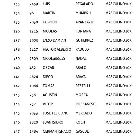
133
2459
LUIS
REGALADO
MASCULINO
10KM
134
96
MARTIN
MUMBRU
MASCULINO
10KM
135
2038
FABRICIO
ARANZAZU
MASCULINO
10KM
136
1315
NICOLAS
FONTANA
MASCULINO
10KM
137
2903
ENZO DAMIAN
GUTIERREZ
MASCULINO
10KM
138
2127
HECTOR ALBERTO
PADULO
MASCULINO
10KM
139
2509
NICOLu00c1S
NADAL
MASCULINO
10KM
140
432
OSCAR
ABALO
MASCULINO
10KM
141
2626
DIEGO
ARAYA
MASCULINO
10KM
142
1066
TOMAS
RESTELLI
MASCULINO
10KM
143
236
AGUSTIN
MOSCA
MASCULINO
10KM
144
752
VITOR
ROSSANESE
MASCULINO
10KM
145
2833
JOSE FELICIANO
MERCADO
MASCULINO
10KM
146
2820
JUAN ISIDRO
KOCH
MASCULINO
10KM
147
2484
GERMAN IGNACIO
GASCUE
MASCULINO
10KM