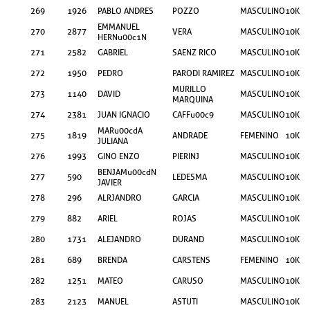
269
1926
PABLO ANDRES
POZZO
MASCULINO
10KM
EMMANUEL
270
2877
VERA
MASCULINO
10KM
HERNu00c1N
271
2582
GABRIEL
SAENZ RICO
MASCULINO
10KM
272
1950
PEDRO
PARODI RAMIREZ
MASCULINO
10KM
MURILLO
273
1140
DAVID
MASCULINO
10KM
MARQUINA
274
2381
JUAN IGNACIO
CAFFu00c9
MASCULINO
10KM
MARu00cdA
275
1819
ANDRADE
FEMENINO
10KM
JULIANA
276
1993
GINO ENZO
PIERINJ
MASCULINO
10KM
BENJAMu00cdN
277
590
LEDESMA
MASCULINO
10KM
JAVIER
278
296
ALRJANDRO
GARCIA
MASCULINO
10KM
279
882
ARIEL
ROJAS
MASCULINO
10KM
280
1731
ALEJANDRO
DURAND
MASCULINO
10KM
281
689
BRENDA
CARSTENS
FEMENINO
10KM
282
1251
MATEO
CARUSO
MASCULINO
10KM
283
2123
MANUEL
ASTUTI
MASCULINO
10KM