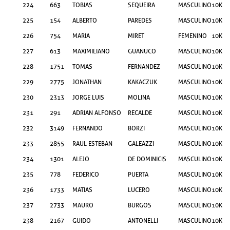
224
663
TOBIAS
SEQUEIRA
MASCULINO
10KM
225
154
ALBERTO
PAREDES
MASCULINO
10KM
226
754
MARIA
MIRET
FEMENINO
10KM
227
613
MAXIMILIANO
GUANUCO
MASCULINO
10KM
228
1751
TOMAS
FERNANDEZ
MASCULINO
10KM
229
2775
JONATHAN
KAKACZUK
MASCULINO
10KM
230
2313
JORGE LUIS
MOLINA
MASCULINO
10KM
231
291
ADRIAN ALFONSO
RECALDE
MASCULINO
10KM
232
3149
FERNANDO
BORZI
MASCULINO
10KM
233
2855
RAUL ESTEBAN
GALEAZZI
MASCULINO
10KM
234
1301
ALEJO
DE DOMINICIS
MASCULINO
10KM
235
778
FEDERICO
PUERTA
MASCULINO
10KM
236
1733
MATIAS
LUCERO
MASCULINO
10KM
237
2733
MAURO
BURGOS
MASCULINO
10KM
238
2167
GUIDO
ANTONELLI
MASCULINO
10KM