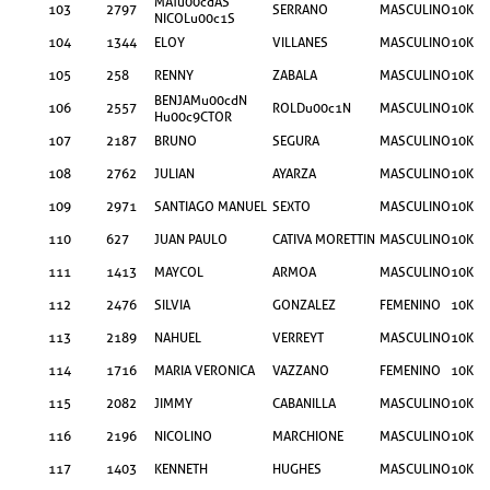
MATu00cdAS
103
2797
SERRANO
MASCULINO
10KM
NICOLu00c1S
104
1344
ELOY
VILLANES
MASCULINO
10KM
105
258
RENNY
ZABALA
MASCULINO
10KM
BENJAMu00cdN
106
2557
ROLDu00c1N
MASCULINO
10KM
Hu00c9CTOR
107
2187
BRUNO
SEGURA
MASCULINO
10KM
108
2762
JULIAN
AYARZA
MASCULINO
10KM
109
2971
SANTIAGO MANUEL
SEXTO
MASCULINO
10KM
110
627
JUAN PAULO
CATIVA MORETTIN
MASCULINO
10KM
111
1413
MAYCOL
ARMOA
MASCULINO
10KM
112
2476
SILVIA
GONZALEZ
FEMENINO
10KM
113
2189
NAHUEL
VERREYT
MASCULINO
10KM
114
1716
MARIA VERONICA
VAZZANO
FEMENINO
10KM
115
2082
JIMMY
CABANILLA
MASCULINO
10KM
116
2196
NICOLINO
MARCHIONE
MASCULINO
10KM
117
1403
KENNETH
HUGHES
MASCULINO
10KM