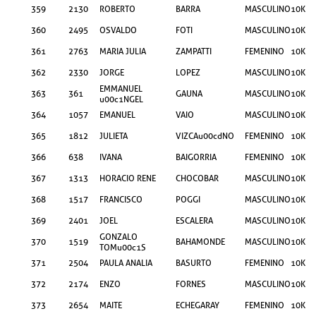
359
2130
ROBERTO
BARRA
MASCULINO
10KM
360
2495
OSVALDO
FOTI
MASCULINO
10KM
361
2763
MARIA JULIA
ZAMPATTI
FEMENINO
10KM
362
2330
JORGE
LOPEZ
MASCULINO
10KM
EMMANUEL
363
361
GAUNA
MASCULINO
10KM
u00c1NGEL
364
1057
EMANUEL
VAIO
MASCULINO
10KM
365
1812
JULIETA
VIZCAu00cdNO
FEMENINO
10KM
366
638
IVANA
BAIGORRIA
FEMENINO
10KM
367
1313
HORACIO RENE
CHOCOBAR
MASCULINO
10KM
368
1517
FRANCISCO
POGGI
MASCULINO
10KM
369
2401
JOEL
ESCALERA
MASCULINO
10KM
GONZALO
370
1519
BAHAMONDE
MASCULINO
10KM
TOMu00c1S
371
2504
PAULA ANALIA
BASURTO
FEMENINO
10KM
372
2174
ENZO
FORNES
MASCULINO
10KM
373
2654
MAITE
ECHEGARAY
FEMENINO
10KM