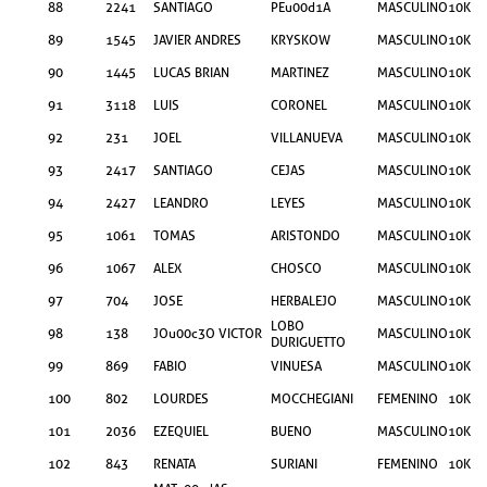
88
2241
SANTIAGO
PEu00d1A
MASCULINO
10KM
89
1545
JAVIER ANDRES
KRYSKOW
MASCULINO
10KM
90
1445
LUCAS BRIAN
MARTINEZ
MASCULINO
10KM
91
3118
LUIS
CORONEL
MASCULINO
10KM
92
231
JOEL
VILLANUEVA
MASCULINO
10KM
93
2417
SANTIAGO
CEJAS
MASCULINO
10KM
94
2427
LEANDRO
LEYES
MASCULINO
10KM
95
1061
TOMAS
ARISTONDO
MASCULINO
10KM
96
1067
ALEX
CHOSCO
MASCULINO
10KM
97
704
JOSE
HERBALEJO
MASCULINO
10KM
LOBO
98
138
JOu00c3O VICTOR
MASCULINO
10KM
DURIGUETTO
99
869
FABIO
VINUESA
MASCULINO
10KM
100
802
LOURDES
MOCCHEGIANI
FEMENINO
10KM
101
2036
EZEQUIEL
BUENO
MASCULINO
10KM
102
843
RENATA
SURIANI
FEMENINO
10KM