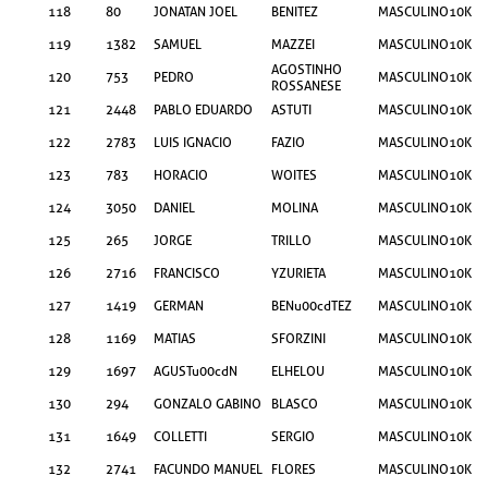
118
80
JONATAN JOEL
BENITEZ
MASCULINO
10KM
119
1382
SAMUEL
MAZZEI
MASCULINO
10KM
AGOSTINHO
120
753
PEDRO
MASCULINO
10KM
ROSSANESE
121
2448
PABLO EDUARDO
ASTUTI
MASCULINO
10KM
122
2783
LUIS IGNACIO
FAZIO
MASCULINO
10KM
123
783
HORACIO
WOITES
MASCULINO
10KM
124
3050
DANIEL
MOLINA
MASCULINO
10KM
125
265
JORGE
TRILLO
MASCULINO
10KM
126
2716
FRANCISCO
YZURIETA
MASCULINO
10KM
127
1419
GERMAN
BENu00cdTEZ
MASCULINO
10KM
128
1169
MATIAS
SFORZINI
MASCULINO
10KM
129
1697
AGUSTu00cdN
ELHELOU
MASCULINO
10KM
130
294
GONZALO GABINO
BLASCO
MASCULINO
10KM
131
1649
COLLETTI
SERGIO
MASCULINO
10KM
132
2741
FACUNDO MANUEL
FLORES
MASCULINO
10KM