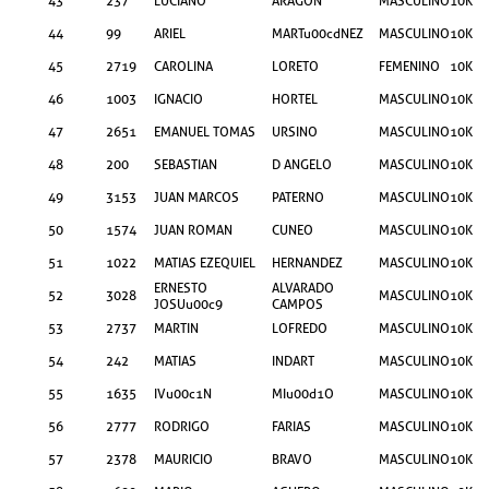
43
237
LUCIANO
ARAGON
MASCULINO
10KM
44
99
ARIEL
MARTu00cdNEZ
MASCULINO
10KM
45
2719
CAROLINA
LORETO
FEMENINO
10KM
46
1003
IGNACIO
HORTEL
MASCULINO
10KM
47
2651
EMANUEL TOMAS
URSINO
MASCULINO
10KM
48
200
SEBASTIAN
D ANGELO
MASCULINO
10KM
49
3153
JUAN MARCOS
PATERNO
MASCULINO
10KM
50
1574
JUAN ROMAN
CUNEO
MASCULINO
10KM
51
1022
MATIAS EZEQUIEL
HERNANDEZ
MASCULINO
10KM
ERNESTO
ALVARADO
52
3028
MASCULINO
10KM
JOSUu00c9
CAMPOS
53
2737
MARTIN
LOFREDO
MASCULINO
10KM
54
242
MATIAS
INDART
MASCULINO
10KM
55
1635
IVu00c1N
MIu00d1O
MASCULINO
10KM
56
2777
RODRIGO
FARIAS
MASCULINO
10KM
57
2378
MAURICIO
BRAVO
MASCULINO
10KM