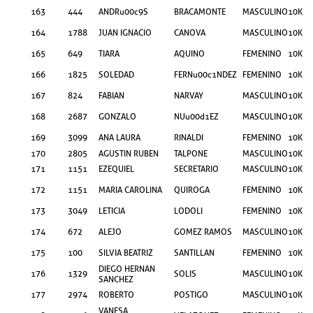
163
444
ANDRu00c9S
BRACAMONTE
MASCULINO
10KM
164
1788
JUAN IGNACIO
CANOVA
MASCULINO
10KM
165
649
TIARA
AQUINO
FEMENINO
10KM
166
1825
SOLEDAD
FERNu00c1NDEZ
FEMENINO
10KM
167
824
FABIAN
NARVAY
MASCULINO
10KM
168
2687
GONZALO
NUu00d1EZ
MASCULINO
10KM
169
3099
ANA LAURA
RINALDI
FEMENINO
10KM
170
2805
AGUSTIN RUBEN
TALPONE
MASCULINO
10KM
171
1151
EZEQUIEL
SECRETARIO
MASCULINO
10KM
172
1151
MARIA CAROLINA
QUIROGA
FEMENINO
10KM
173
3049
LETICIA
LODOLI
FEMENINO
10KM
174
672
ALEJO
GOMEZ RAMOS
MASCULINO
10KM
175
100
SILVIA BEATRIZ
SANTILLAN
FEMENINO
10KM
DIEGO HERNAN
176
1329
SOLIS
MASCULINO
10KM
SANCHEZ
177
2974
ROBERTO
POSTIGO
MASCULINO
10KM
VANESA