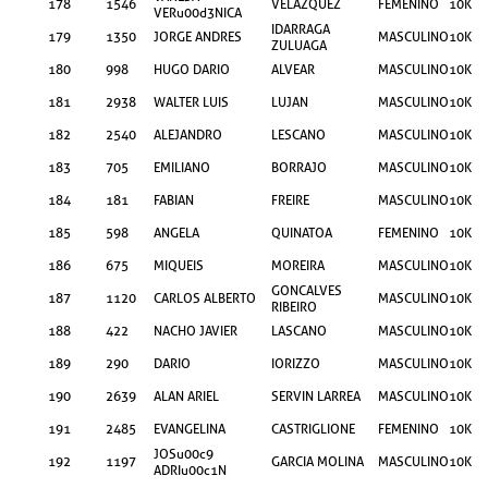
178
1546
VELAZQUEZ
FEMENINO
10KM
VERu00d3NICA
IDARRAGA
179
1350
JORGE ANDRES
MASCULINO
10KM
ZULUAGA
180
998
HUGO DARIO
ALVEAR
MASCULINO
10KM
181
2938
WALTER LUIS
LUJAN
MASCULINO
10KM
182
2540
ALEJANDRO
LESCANO
MASCULINO
10KM
183
705
EMILIANO
BORRAJO
MASCULINO
10KM
184
181
FABIAN
FREIRE
MASCULINO
10KM
185
598
ANGELA
QUINATOA
FEMENINO
10KM
186
675
MIQUEIS
MOREIRA
MASCULINO
10KM
GONCALVES
187
1120
CARLOS ALBERTO
MASCULINO
10KM
RIBEIRO
188
422
NACHO JAVIER
LASCANO
MASCULINO
10KM
189
290
DARIO
IORIZZO
MASCULINO
10KM
190
2639
ALAN ARIEL
SERVIN LARREA
MASCULINO
10KM
191
2485
EVANGELINA
CASTRIGLIONE
FEMENINO
10KM
JOSu00c9
192
1197
GARCIA MOLINA
MASCULINO
10KM
ADRIu00c1N