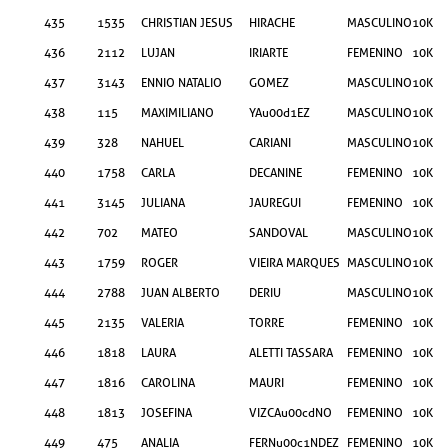
435
1535
CHRISTIAN JESUS
HIRACHE
MASCULINO
10KM
436
2112
LUJAN
IRIARTE
FEMENINO
10KM
437
3143
ENNIO NATALIO
GOMEZ
MASCULINO
10KM
438
115
MAXIMILIANO
YAu00d1EZ
MASCULINO
10KM
439
328
NAHUEL
CARIANI
MASCULINO
10KM
440
1758
CARLA
DECANINE
FEMENINO
10KM
441
3145
JULIANA
JAUREGUI
FEMENINO
10KM
442
702
MATEO
SANDOVAL
MASCULINO
10KM
443
1759
ROGER
VIEIRA MARQUES
MASCULINO
10KM
444
2788
JUAN ALBERTO
DERIU
MASCULINO
10KM
445
2135
VALERIA
TORRE
FEMENINO
10KM
446
1818
LAURA
ALETTI TASSARA
FEMENINO
10KM
447
1816
CAROLINA
MAURI
FEMENINO
10KM
448
1813
JOSEFINA
VIZCAu00cdNO
FEMENINO
10KM
449
475
ANALIA
FERNu00c1NDEZ
FEMENINO
10KM