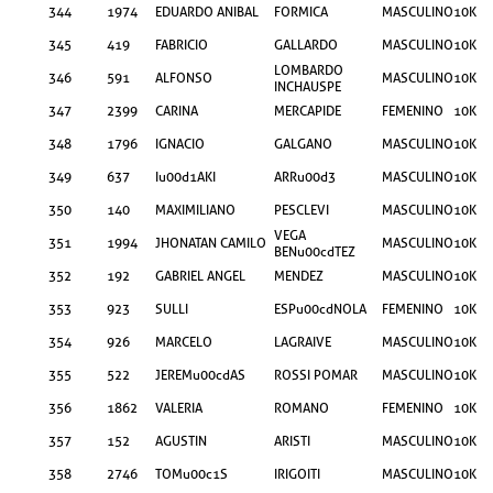
344
1974
EDUARDO ANIBAL
FORMICA
MASCULINO
10KM
345
419
FABRICIO
GALLARDO
MASCULINO
10KM
LOMBARDO
346
591
ALFONSO
MASCULINO
10KM
INCHAUSPE
347
2399
CARINA
MERCAPIDE
FEMENINO
10KM
348
1796
IGNACIO
GALGANO
MASCULINO
10KM
349
637
Iu00d1AKI
ARRu00d3
MASCULINO
10KM
350
140
MAXIMILIANO
PESCLEVI
MASCULINO
10KM
VEGA
351
1994
JHONATAN CAMILO
MASCULINO
10KM
BENu00cdTEZ
352
192
GABRIEL ANGEL
MENDEZ
MASCULINO
10KM
353
923
SULLI
ESPu00cdNOLA
FEMENINO
10KM
354
926
MARCELO
LAGRAIVE
MASCULINO
10KM
355
522
JEREMu00cdAS
ROSSI POMAR
MASCULINO
10KM
356
1862
VALERIA
ROMANO
FEMENINO
10KM
357
152
AGUSTIN
ARISTI
MASCULINO
10KM
358
2746
TOMu00c1S
IRIGOITI
MASCULINO
10KM