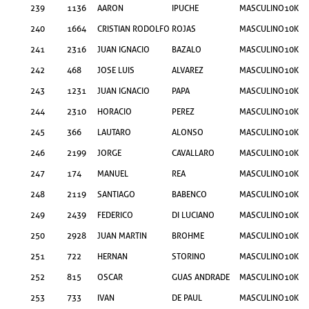
239
1136
AARON
IPUCHE
MASCULINO
10KM
240
1664
CRISTIAN RODOLFO
ROJAS
MASCULINO
10KM
241
2316
JUAN IGNACIO
BAZALO
MASCULINO
10KM
242
468
JOSE LUIS
ALVAREZ
MASCULINO
10KM
243
1231
JUAN IGNACIO
PAPA
MASCULINO
10KM
244
2310
HORACIO
PEREZ
MASCULINO
10KM
245
366
LAUTARO
ALONSO
MASCULINO
10KM
246
2199
JORGE
CAVALLARO
MASCULINO
10KM
247
174
MANUEL
REA
MASCULINO
10KM
248
2119
SANTIAGO
BABENCO
MASCULINO
10KM
249
2439
FEDERICO
DI LUCIANO
MASCULINO
10KM
250
2928
JUAN MARTIN
BROHME
MASCULINO
10KM
251
722
HERNAN
STORINO
MASCULINO
10KM
252
815
OSCAR
GUAS ANDRADE
MASCULINO
10KM
253
733
IVAN
DE PAUL
MASCULINO
10KM