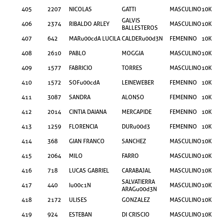
405
2207
NICOLAS
GATTI
MASCULINO
10KM
GALVIS
406
2374
RIBALDO ARLEY
MASCULINO
10KM
BALLESTEROS
407
642
MARu00cdA LUCILA
CALDERu00d3N
FEMENINO
10KM
408
2610
PABLO
MOGGIA
MASCULINO
10KM
409
1577
FABRICIO
TORRES
MASCULINO
10KM
410
1572
SOFu00cdA
LEINEWEBER
FEMENINO
10KM
411
3087
SANDRA
ALONSO
FEMENINO
10KM
412
2014
CINTIA DAIANA
MERCAPIDE
FEMENINO
10KM
413
1259
FLORENCIA
DURu00d3
FEMENINO
10KM
414
368
GIAN FRANCO
SANCHEZ
MASCULINO
10KM
415
2064
MILO
FARRO
MASCULINO
10KM
416
718
LUCAS GABRIEL
CARABAJAL
MASCULINO
10KM
SALVATIERRA
417
440
Iu00c1N
MASCULINO
10KM
ARAGu00d3N
418
2172
ULISES
GONZALEZ
MASCULINO
10KM
419
924
ESTEBAN
DI CRISCIO
MASCULINO
10KM