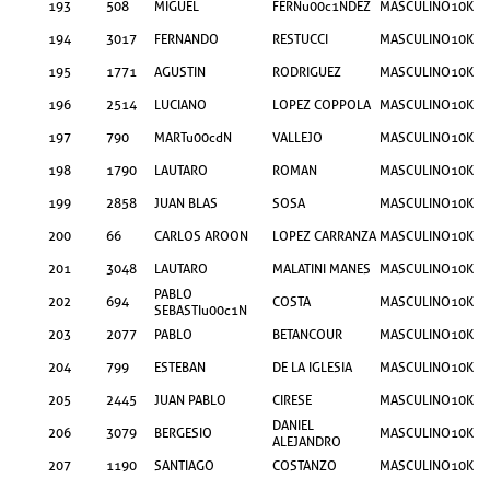
193
508
MIGUEL
FERNu00c1NDEZ
MASCULINO
10KM
194
3017
FERNANDO
RESTUCCI
MASCULINO
10KM
195
1771
AGUSTIN
RODRIGUEZ
MASCULINO
10KM
196
2514
LUCIANO
LOPEZ COPPOLA
MASCULINO
10KM
197
790
MARTu00cdN
VALLEJO
MASCULINO
10KM
198
1790
LAUTARO
ROMAN
MASCULINO
10KM
199
2858
JUAN BLAS
SOSA
MASCULINO
10KM
200
66
CARLOS AROON
LOPEZ CARRANZA
MASCULINO
10KM
201
3048
LAUTARO
MALATINI MANES
MASCULINO
10KM
PABLO
202
694
COSTA
MASCULINO
10KM
SEBASTIu00c1N
203
2077
PABLO
BETANCOUR
MASCULINO
10KM
204
799
ESTEBAN
DE LA IGLESIA
MASCULINO
10KM
205
2445
JUAN PABLO
CIRESE
MASCULINO
10KM
DANIEL
206
3079
BERGESIO
MASCULINO
10KM
ALEJANDRO
207
1190
SANTIAGO
COSTANZO
MASCULINO
10KM