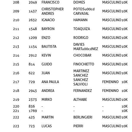
208
2049
FRANCISCO
DOMES
MASCULINO
10KM
CHRISTOPHER
POTOSu00cd
209
1437
MASCULINO
10KM
ANDRES
CARVAJAL
210
2632
IGNACIO
HAMANN
MASCULINO
10KM
211
1548
BAYRON
TOAQUIZA
MASCULINO
10KM
212
1209
ENZO
RODRIGO
MASCULINO
10KM
DAVIES
213
1154
BAUTISTA
MASCULINO
10KM
MARTu00cdNEZ
214
2912
KEVIN
CHOCOBAR
MASCULINO
10KM
215
814
GUIDO
FINOCHIETTO
MASCULINO
10KM
MARTINEZ
216
622
JUAN
MASCULINO
10KM
SANCHEZ
SANCHEZ
217
729
ANA PAULA
FEMENINO
10KM
SALVIOLI
218
2943
ANDREA
FERNANDEZ
FEMENINO
10KM
219
2373
MIRKO
ALTHABE
MASCULINO
10KM
220
836
-
-
-
10KM
221
1769
-
-
-
10KM
222
425
MARTIN
BERLINGIERI
MASCULINO
10KM
223
723
LUCAS
PIERRI
MASCULINO
10KM